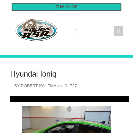
Skip
ZUM SHOP
to
content
Hyundai Ioniq
—BY
ROBERT KAUFMANN
727