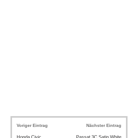
Post
Voriger Eintrag
Nächster Eintrag
navigation
Honda Civic
Passat 3C Satin White