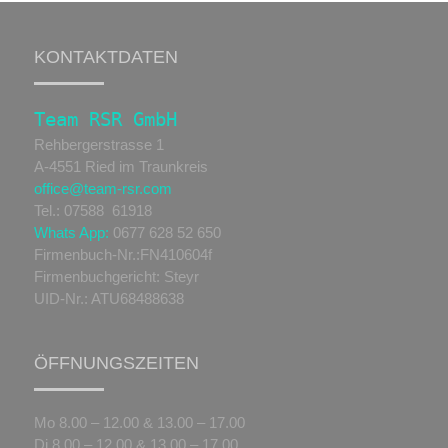
KONTAKTDATEN
Team RSR GmbH
Rehbergerstrasse 1
A-4551 Ried im Traunkreis
office@team-rsr.com
Tel.: 07588 61918
Whats App:
0677 628 52 650
Firmenbuch-Nr.:FN410604f
Firmenbuchgericht: Steyr
UID-Nr.: ATU68488638
ÖFFNUNGSZEITEN
Mo 8.00 – 12.00 & 13.00 – 17.00
Di 8.00 – 12.00 & 13.00 – 17.00