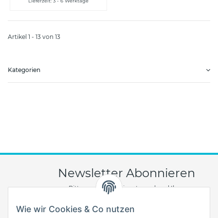
Lieferzeit: 3 - 6 Werktage
Artikel 1 - 13 von 13
Kategorien
Newsletter Abonnieren
Bitte senden Sie mir entsprechend Ihrer
Datenschutzerklärung
regelmäßig und jederzeit
widerruflich Informationen zu Ihrem
Wie wir Cookies & Co nutzen
Produktsortiment per E-Mail zu.