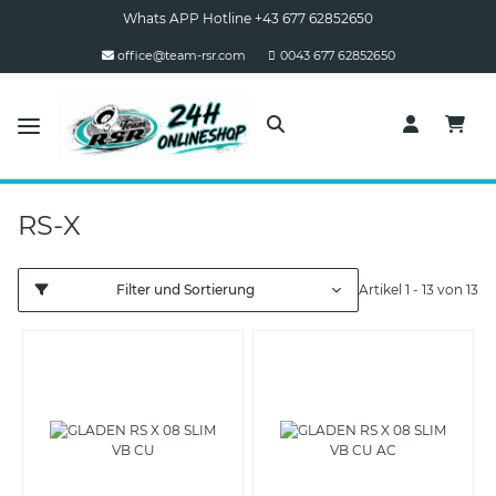
Whats APP Hotline +43 677 62852650
office@team-rsr.com
0043 677 62852650
RS-X
Filter und Sortierung
Artikel 1 - 13 von 13