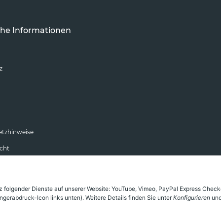
che Informationen
z
etzhinweise
cht
atz folgender Dienste auf unserer Website: YouTube, Vimeo, PayPal Express Chec
ngerabdruck-Icon links unten). Weitere Details finden Sie unter
Konfigurieren
und
* Alle Preise inkl. gesetzlicher USt., zzgl.
Versand