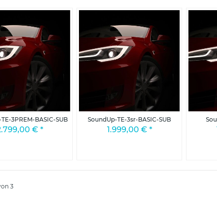
-TE-3PREM-BASIC-SUB
SoundUp-TE-3sr-BASIC-SUB
Sou
2.799,00 €
*
1.999,00 €
*
 von 3