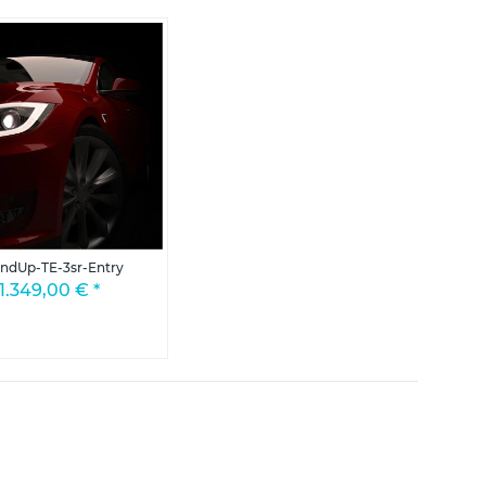
ndUp-TE-3sr-Entry
1.349,00 €
*