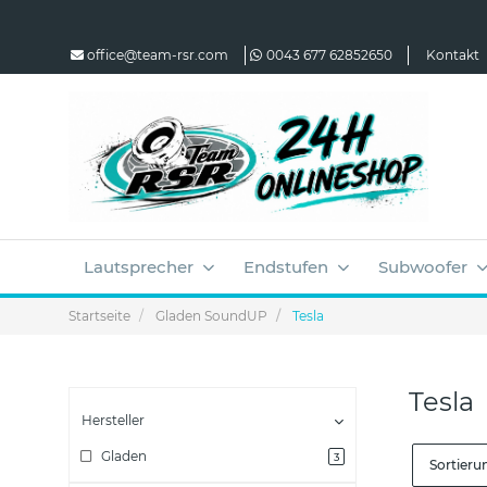
office@team-rsr.com
0043 677 62852650
Kontakt
Lautsprecher
Endstufen
Subwoofer
Startseite
Gladen SoundUP
Tesla
Tesla
Hersteller
Gladen
3
Sortieru