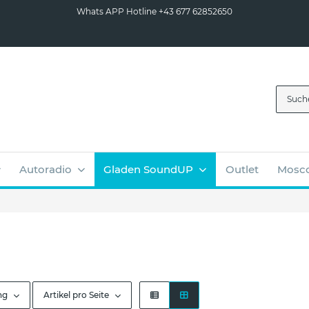
Whats APP Hotline +43 677 62852650
Autoradio
Gladen SoundUP
Outlet
Mosco
ng
Artikel pro Seite