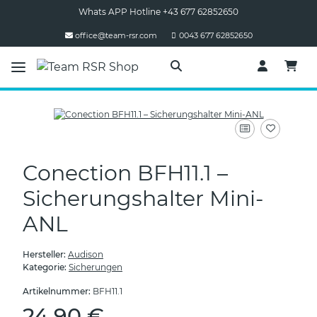
Whats APP Hotline +43 677 62852650
office@team-rsr.com
0043 677 62852650
Conection BFH11.1 –
Sicherungshalter Mini-
ANL
Hersteller:
Audison
Kategorie:
Sicherungen
Artikelnummer:
BFH11.1
24,90 €