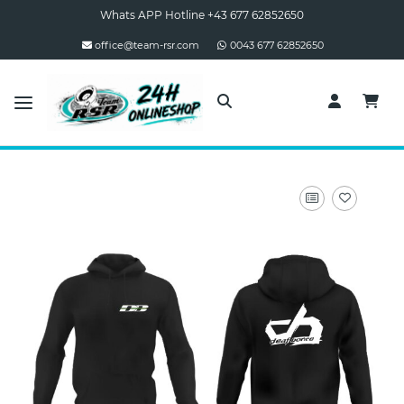
Whats APP Hotline +43 677 62852650
office@team-rsr.com
0043 677 62852650