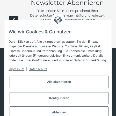
Newsletter Abonnieren
Bitte senden Sie mir entsprechend Ihrer
Datenschutzerklärung
regelmäßig und jederzeit
widerruflich Informationen zu Ihrem
Produktsortiment per E-Mail zu.
Wie wir Cookies & Co nutzen
Abonnieren
Durch Klicken auf „Alle akzeptieren“ gestatten Sie den Einsatz
folgender Dienste auf unserer Website: YouTube, Vimeo, PayPal
Express Checkout und Ratenzahlung. Sie können die Einstellung
jederzeit ändern (Fingerabdruck-Icon links unten). Weitere Details
finden Sie unter
Konfigurieren
und in unserer
Datenschutzerklärung
.
Informationen
Impressum
|
Datenschutz
Gesetzliche Informationen
Alle akzeptieren
Konfigurieren
* Alle Preise inkl. gesetzlicher USt., zzgl.
Versand
Ablehnen
© Team RSR GmbH
•
Powered by
JTL-Shop