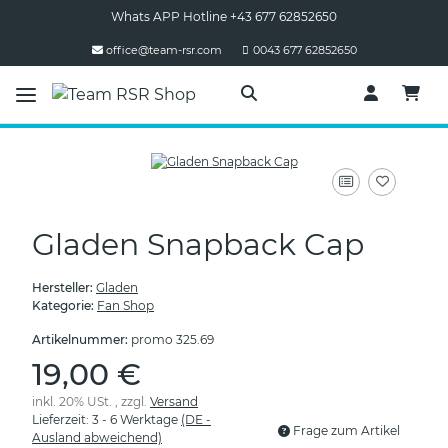
Whats APP Hotline +43 677 62852650
office@team-rsr.com
0043 677 62852650
Gladen Snapback Cap
Hersteller:
Gladen
Kategorie:
Fan Shop
Artikelnummer:
promo 325.69
19,00 €
inkl. 20% USt. , zzgl.
Versand
Lieferzeit:
3 - 6 Werktage
(DE -
Frage zum Artikel
Ausland abweichend)